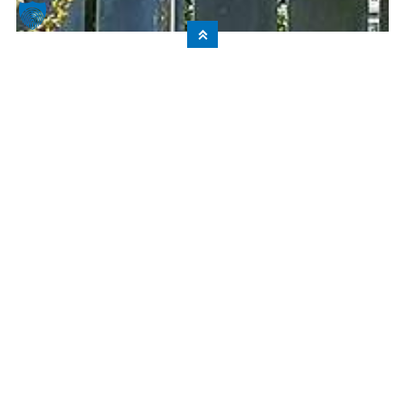
© 2022 HÜBSCH Mürwiker Nurseries GmbH & Co. KG
DE
Tryk
Databeskyttelse